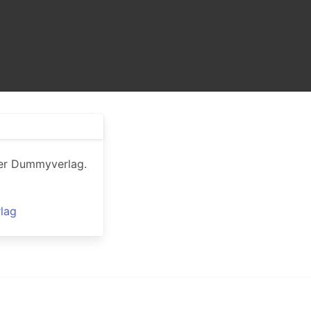
 der Dummyverlag.
lag