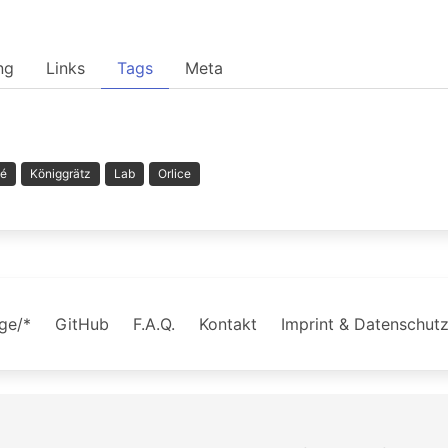
ng
Links
Tags
Meta
vé
Königgrätz
Lab
Orlice
age/*
GitHub
F.A.Q.
Kontakt
Imprint & Datenschut