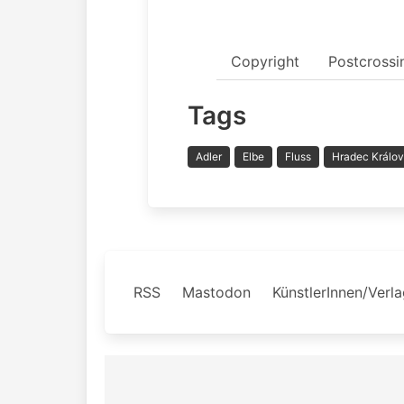
Copyright
Postcrossi
Tags
Adler
Elbe
Fluss
Hradec Králo
RSS
Mastodon
KünstlerInnen/Verl