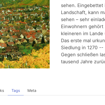
sehen. Eingebettet 
Landschaft, kann ma
sehen – sehr einlad
Einwohnern gehört 
kleineren im Lande
Das erste mal urku
Siedlung in 1270 --
Gegen schließen la
tausend Jahre zurü
nks
Tags
Meta