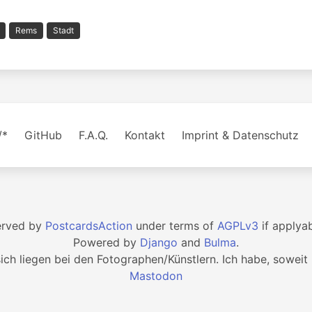
Rems
Stadt
/*
GitHub
F.A.Q.
Kontakt
Imprint & Datenschutz
erved by
PostcardsAction
under terms of
AGPLv3
if applya
Powered by
Django
and
Bulma
.
sich liegen bei den Fotographen/Künstlern. Ich habe, soweit 
Mastodon