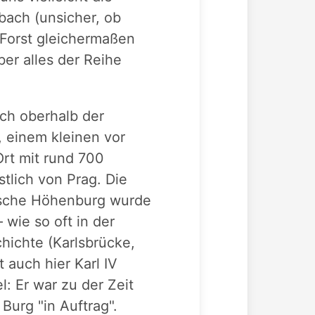
ach (unsicher, ob
 Forst gleichermaßen
ber alles der Reihe
ich oberhalb der
 einem kleinen vor
Ort mit rund 700
tlich von Prag. Die
ische Höhenburg wurde
– wie so oft in der
hichte (Karlsbrücke,
t auch hier Karl IV
l: Er war zu der Zeit
Burg "in Auftrag".