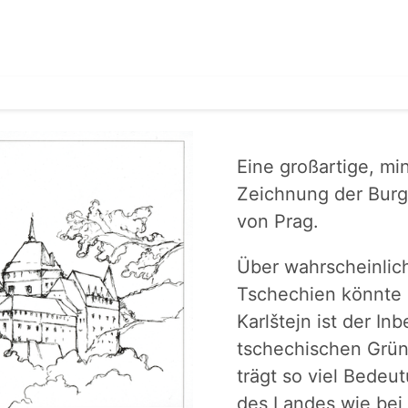
Eine großartige, mi
Zeichnung der Burg 
von Prag.
Über wahrscheinlic
Tschechien könnte 
Karlštejn ist der Inb
tschechischen Grü
trägt so viel Bedeu
des Landes wie bei 