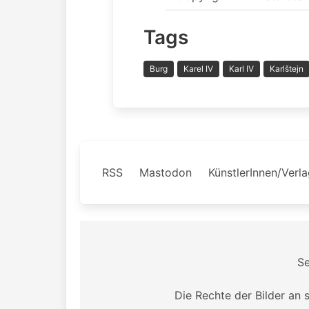
Tags
Burg
Karel IV
Karl IV
Karlštejn
RSS
Mastodon
KünstlerInnen/Verl
S
Die Rechte der Bilder an 