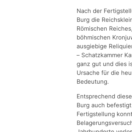
Nach der Fertigstel
Burg die Reichsklei
Römischen Reiches,
böhmischen Kronjuw
ausgiebige Reliqui
– Schatzkammer Karl
ganz gut und dies i
Ursache für die he
Bedeutung.
Entsprechend diese
Burg auch befestig
Fertigstellung konn
Belagerungsversuc
Jahrhunderte verlo