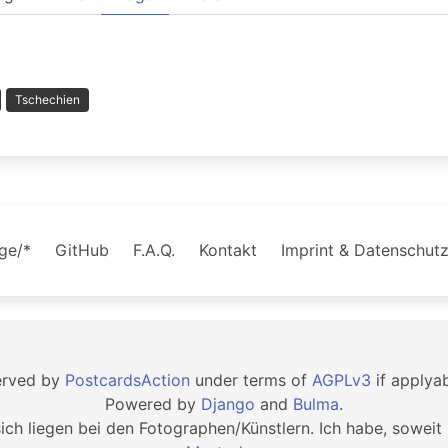
Tschechien
age/*
GitHub
F.A.Q.
Kontakt
Imprint & Datenschut
erved by
PostcardsAction
under terms of
AGPLv3
if applya
Powered by
Django
and
Bulma
.
sich liegen bei den Fotographen/Künstlern. Ich habe, soweit 