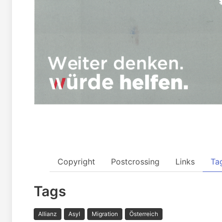
Copyright
Postcrossing
Links
Ta
Tags
Allianz
Asyl
Migration
Österreich