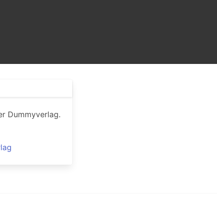
 der Dummyverlag.
lag