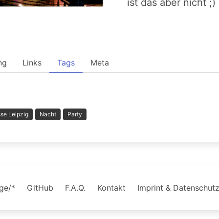
ist das aber nicht ;)
ng
Links
Tags
Meta
se Leipzig
Nacht
Party
age/*
GitHub
F.A.Q.
Kontakt
Imprint & Datenschut