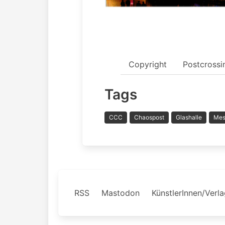
Copyright
Postcrossi
Tags
CCC
Chaospost
Glashalle
Mes
RSS
Mastodon
KünstlerInnen/Verl