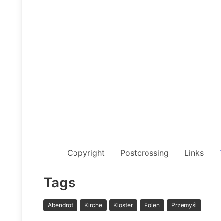
Copyright
Postcrossing
Links
Tags
Abendrot
Kirche
Kloster
Polen
Przemyśl