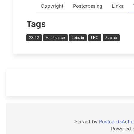
Copyright
Postcrossing
Links
Tags
23:42
Hackspace
Leipzig
LHC
Sublab
Served by
PostcardsActio
Powered 