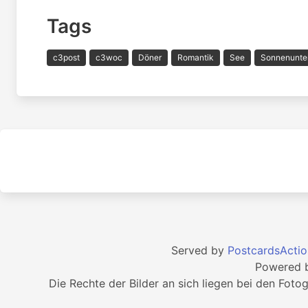
Tags
c3post
c3woc
Döner
Romantik
See
Sonnenunte
Served by
PostcardsActio
Powered 
Die Rechte der Bilder an sich liegen bei den Foto