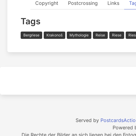
Copyright
Postcrossing
Links
Ta
Tags
Bergriese
Krakonoš
Mythologie
Reise
Riese
Ries
Served by
PostcardsActio
Powered 
Die Rechte der Bilder an sich liegen bei den Foto